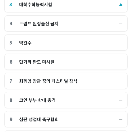
3
대학수학능력시험
▲
4
트럼프 원정출산 금지
―
5
박완수
―
6
단거리 탄도 미사일
―
7
최휘영 장관 꿈의 페스티벌 참석
―
8
코인 부부 학대 충격
―
9
심판 성접대 축구협회
―